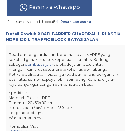
Pesan via Whatsapp
Pemesanan yang lebih cepat!
Pesan Langsung
Detail Produk
ROAD BARRIER GUARDRAILL PLASTIK
HDPE 150 L TRAFFIC BLOCK BATAS JALAN
Road barrier guardraill ini berbahan plastik HDPE yang
kokoh, digunakan untuk keperluan lalu lintas. Berfungsi
sebagai
pembatas jalan
, blokade jalan, atau untuk
mengalihkan arus sesuai protokol dinas perhubungan.
Ketika diaplikasikan, biasanya road barrier diisi dengan air/
pasir atau semen supaya lebih seimbang
. Karena di jalan
raya banyak guncangan dari kendaraan besar.
Spesifikasi
Material : Plastik HDPE
Dimensi : 120x50x80 cm
isi untuk pasir/ air/ semen : 150 liter
Lengkap scotlight
Warna : merah nyala
Pembelian Via :