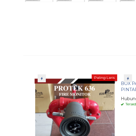
Paling Laris
BOX P
PINTAR 
Hubun
Tersed