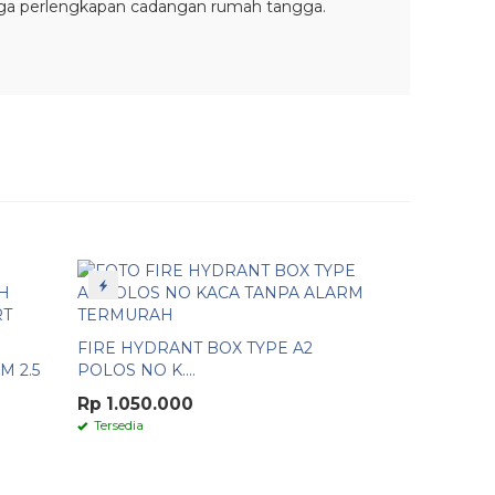
ngga perlengkapan cadangan rumah tangga.
 kebutuhan di etalase produk kami.
FIRE HYDRANT BOX TYPE A2
M 2.5
POLOS NO K....
Rp 1.050.000
Tersedia
 order dalam jumlah banyak silakan hubungi kami via
akarta@gmail.com
.