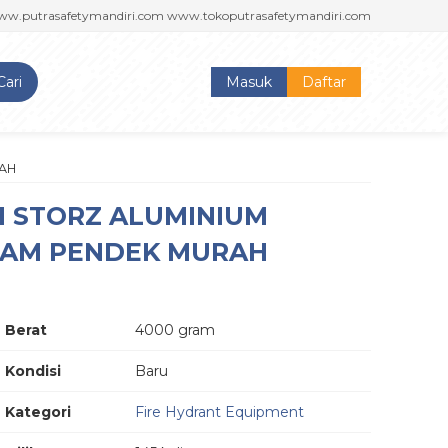
asafetymandiri.com www.tokoputrasafetymandiri.com
PUTRA SAFETY M
Cari
Masuk
Daftar
RAH
CH STORZ ALUMINIUM
DAM PENDEK MURAH
Berat
4000 gram
Kondisi
Baru
Kategori
Fire Hydrant Equipment