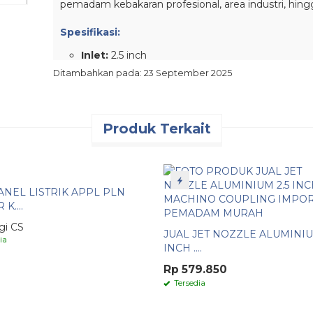
pemadam kebakaran profesional, area industri, hi
Spesifikasi:
Inlet:
2.5 inch
Ditambahkan pada: 23 September 2025
Panjang:
± 29 cm
Material:
aluminium
Koneksi:
storz coupling
Produk Terkait
Tersedia juga
jet nozzle
berbagai varian sesuai
Pembelian Online Melalui:
ANEL LISTRIK APPL PLN
TOKOPEDIA
K....
SHOPEE
gi CS
JUAL JET NOZZLE ALUMINIU
ia
LAZADA
INCH ....
Rp 579.850
WHATSAPP
Tersedia
Untuk pertanyaan lebih lanjut, custom ukuran, atau
WhatsApp
082117475911
, atau email
putrasafetyj