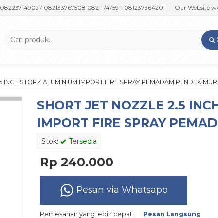
49097 082133767508 082117475911 081237364201
Our Website www.putr
.5 INCH STORZ ALUMINIUM IMPORT FIRE SPRAY PEMADAM PENDEK MU
SHORT JET NOZZLE 2.5 IN
IMPORT FIRE SPRAY PEMA
Stok:
Tersedia
Rp 240.000
Pesan via Whatsapp
Pemesanan yang lebih cepat!
Pesan Langsung