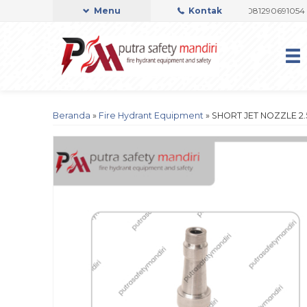
 OFFICIAL
Admin Support by Phone or Whatsapp 081290691054 0822371
Menu
Kontak
Beranda
»
Fire Hydrant Equipment
»
SHORT JET NOZZLE 2