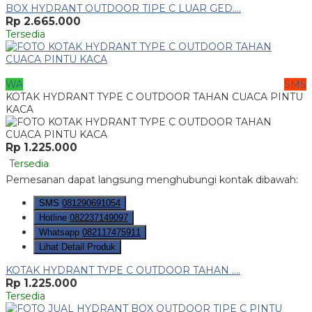
BOX HYDRANT OUTDOOR TIPE C LUAR GED....
Rp 2.665.000
Tersedia
WA
SMS
KOTAK HYDRANT TYPE C OUTDOOR TAHAN CUACA PINTU
KACA
Rp 1.225.000
Tersedia
Pemesanan dapat langsung menghubungi kontak dibawah:
SMS
081290691054
Hotline
082237149097
Whatsapp
082117475911
Lihat Detail Produk
KOTAK HYDRANT TYPE C OUTDOOR TAHAN ....
Rp 1.225.000
Tersedia