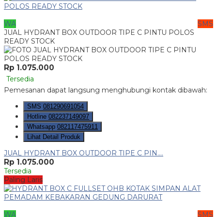
WA
SMS
JUAL HYDRANT BOX OUTDOOR TIPE C PINTU POLOS
READY STOCK
Rp 1.075.000
Tersedia
Pemesanan dapat langsung menghubungi kontak dibawah:
SMS
081290691054
Hotline
082237149097
Whatsapp
082117475911
Lihat Detail Produk
JUAL HYDRANT BOX OUTDOOR TIPE C PIN....
Rp 1.075.000
Tersedia
Paling Laris
WA
SMS