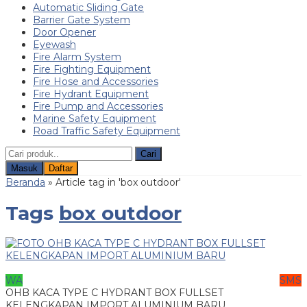
Automatic Sliding Gate
Barrier Gate System
Door Opener
Eyewash
Fire Alarm System
Fire Fighting Equipment
Fire Hose and Accessories
Fire Hydrant Equipment
Fire Pump and Accessories
Marine Safety Equipment
Road Traffic Safety Equipment
Cari
Masuk
Daftar
Beranda
»
Article tag in 'box outdoor'
Tags
box outdoor
WA
SMS
OHB KACA TYPE C HYDRANT BOX FULLSET
KELENGKAPAN IMPORT ALUMINIUM BARU