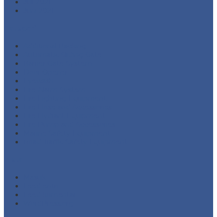
Juli 2021
Juni 2021
Kategori
Additional Packing
Automatic Sliding Gate
Barrier Gate System
Door Opener
Eyewash
Fire Alarm System
Fire Fighting Equipment
Fire Hose and Accessories
Fire Hydrant Equipment
Fire Pump and Accessories
Marine Safety Equipment
Road Traffic Safety Equipment
Meta
Masuk
Feed entri
Feed komentar
WordPress.org