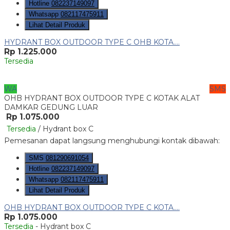
Hotline
082237149097
Whatsapp
082117475911
Lihat Detail Produk
HYDRANT BOX OUTDOOR TYPE C OHB KOTA....
Rp 1.225.000
Tersedia
WA
SMS
OHB HYDRANT BOX OUTDOOR TYPE C KOTAK ALAT
DAMKAR GEDUNG LUAR
Rp 1.075.000
Tersedia
/ Hydrant box C
Pemesanan dapat langsung menghubungi kontak dibawah:
SMS
081290691054
Hotline
082237149097
Whatsapp
082117475911
Lihat Detail Produk
OHB HYDRANT BOX OUTDOOR TYPE C KOTA....
Rp 1.075.000
Tersedia
- Hydrant box C