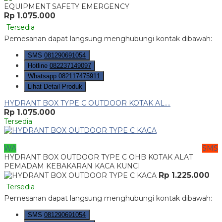
Rp 1.075.000
Tersedia
Pemesanan dapat langsung menghubungi kontak dibawah:
SMS
081290691054
Hotline
082237149097
Whatsapp
082117475911
Lihat Detail Produk
HYDRANT BOX TYPE C OUTDOOR KOTAK AL....
Rp 1.075.000
Tersedia
WA
SMS
HYDRANT BOX OUTDOOR TYPE C OHB KOTAK ALAT
PEMADAM KEBAKARAN KACA KUNCI
Rp 1.225.000
Tersedia
Pemesanan dapat langsung menghubungi kontak dibawah:
SMS
081290691054