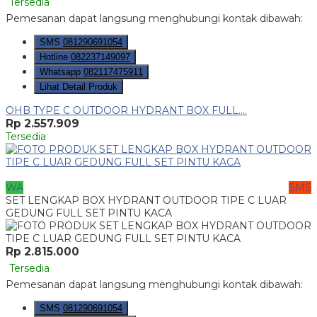
Tersedia
Pemesanan dapat langsung menghubungi kontak dibawah:
SMS
081290691054
Hotline
082237149097
Whatsapp
082117475911
Lihat Detail Produk
OHB TYPE C OUTDOOR HYDRANT BOX FULL....
Rp 2.557.909
Tersedia
WA
SMS
SET LENGKAP BOX HYDRANT OUTDOOR TIPE C LUAR
GEDUNG FULL SET PINTU KACA
Rp 2.815.000
Tersedia
Pemesanan dapat langsung menghubungi kontak dibawah:
SMS
081290691054