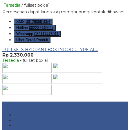
Tersedia
/ fullset box a1
Pemesanan dapat langsung menghubungi kontak dibawah:
SMS
081290691054
Hotline
082237149097
Whatsapp
082117475911
Lihat Detail Produk
FULLSETS HYDRANT BOX INDOOR TYPE A1....
Rp 2.330.000
Tersedia
- fullset box a1
Arsip
Juli 2026
Juni 2026
Mei 2026