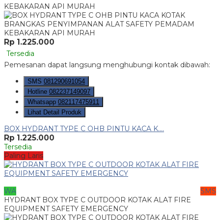
KEBAKARAN API MURAH
Rp 1.225.000
Tersedia
Pemesanan dapat langsung menghubungi kontak dibawah:
SMS
081290691054
Hotline
082237149097
Whatsapp
082117475911
Lihat Detail Produk
BOX HYDRANT TYPE C OHB PINTU KACA K....
Rp 1.225.000
Tersedia
Paling Laris
WA
SMS
HYDRANT BOX TYPE C OUTDOOR KOTAK ALAT FIRE
EQUIPMENT SAFETY EMERGENCY