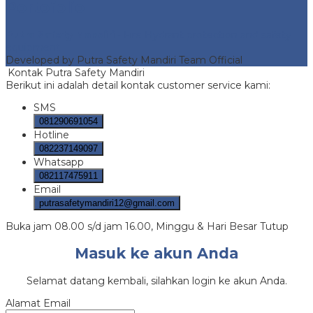
Portofolio
Putra Safety Mandiri
- Fire Hydrant protection and safety
equipment
Developed by Putra Safety Mandiri Team Official
Kontak Putra Safety Mandiri
Berikut ini adalah detail kontak customer service kami:
SMS
081290691054
Hotline
082237149097
Whatsapp
082117475911
Email
putrasafetymandiri12@gmail.com
Buka jam 08.00 s/d jam 16.00, Minggu & Hari Besar Tutup
Masuk ke akun Anda
Selamat datang kembali, silahkan login ke akun Anda.
Alamat Email