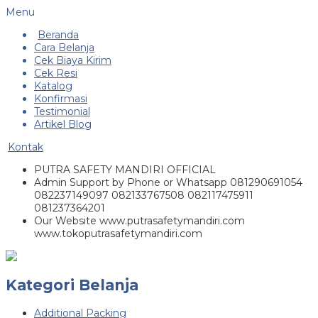
Menu
Beranda
Cara Belanja
Cek Biaya Kirim
Cek Resi
Katalog
Konfirmasi
Testimonial
Artikel Blog
Kontak
PUTRA SAFETY MANDIRI OFFICIAL
Admin Support by Phone or Whatsapp 081290691054
082237149097 082133767508 082117475911
081237364201
Our Website www.putrasafetymandiri.com
www.tokoputrasafetymandiri.com
Kategori Belanja
Additional Packing