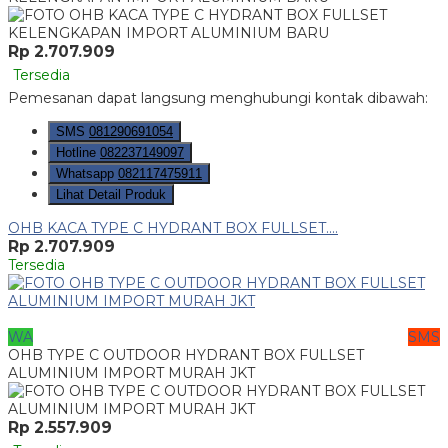
Rp 2.707.909
Tersedia
Pemesanan dapat langsung menghubungi kontak dibawah:
SMS
081290691054
Hotline
082237149097
Whatsapp
082117475911
Lihat Detail Produk
OHB KACA TYPE C HYDRANT BOX FULLSET....
Rp 2.707.909
Tersedia
WA
SMS
OHB TYPE C OUTDOOR HYDRANT BOX FULLSET
ALUMINIUM IMPORT MURAH JKT
Rp 2.557.909