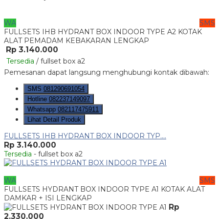
WA
SMS
FULLSETS IHB HYDRANT BOX INDOOR TYPE A2 KOTAK
ALAT PEMADAM KEBAKARAN LENGKAP
Rp 3.140.000
Tersedia
/ fullset box a2
Pemesanan dapat langsung menghubungi kontak dibawah:
SMS
081290691054
Hotline
082237149097
Whatsapp
082117475911
Lihat Detail Produk
FULLSETS IHB HYDRANT BOX INDOOR TYP....
Rp 3.140.000
Tersedia
- fullset box a2
WA
SMS
FULLSETS HYDRANT BOX INDOOR TYPE A1 KOTAK ALAT
DAMKAR + ISI LENGKAP
Rp
2.330.000