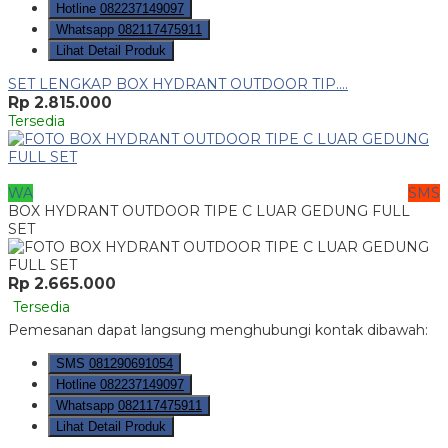
Hotline
082237149097
Whatsapp
082117475911
Lihat Detail Produk
SET LENGKAP BOX HYDRANT OUTDOOR TIP....
Rp 2.815.000
Tersedia
WA
SMS
BOX HYDRANT OUTDOOR TIPE C LUAR GEDUNG FULL
SET
Rp 2.665.000
Tersedia
Pemesanan dapat langsung menghubungi kontak dibawah:
SMS
081290691054
Hotline
082237149097
Whatsapp
082117475911
Lihat Detail Produk