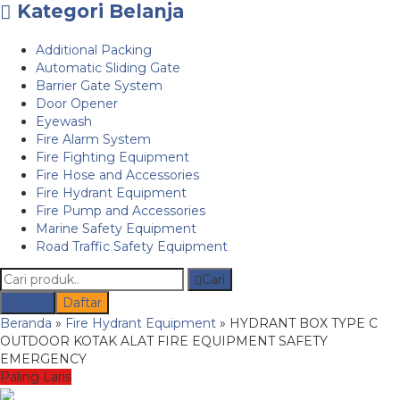
Kategori Belanja
Additional Packing
Automatic Sliding Gate
Barrier Gate System
Door Opener
Eyewash
Fire Alarm System
Fire Fighting Equipment
Fire Hose and Accessories
Fire Hydrant Equipment
Fire Pump and Accessories
Marine Safety Equipment
Road Traffic Safety Equipment
Cari
Masuk
Daftar
Beranda
»
Fire Hydrant Equipment
»
HYDRANT BOX TYPE C
OUTDOOR KOTAK ALAT FIRE EQUIPMENT SAFETY
EMERGENCY
Paling Laris