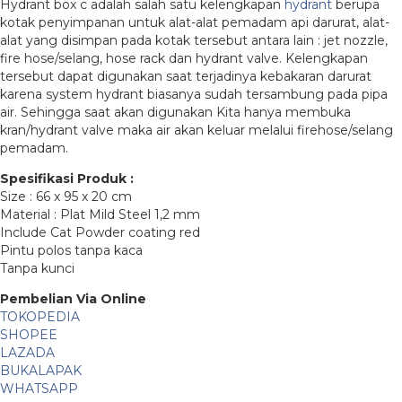
Hydrant box c adalah salah satu kelengkapan
hydrant
berupa
kotak penyimpanan untuk alat-alat pemadam api darurat, alat-
alat yang disimpan pada kotak tersebut antara lain : jet nozzle,
fire hose/selang, hose rack dan hydrant valve. Kelengkapan
tersebut dapat digunakan saat terjadinya kebakaran darurat
karena system hydrant biasanya sudah tersambung pada pipa
air. Sehingga saat akan digunakan Kita hanya membuka
kran/hydrant valve maka air akan keluar melalui firehose/selang
pemadam.
Spesifikasi Produk :
Size : 66 x 95 x 20 cm
Material : Plat Mild Steel 1,2 mm
Include Cat Powder coating red
Pintu polos tanpa kaca
Tanpa kunci
Pembelian Via Online
TOKOPEDIA
SHOPEE
LAZADA
BUKALAPAK
WHATSAPP