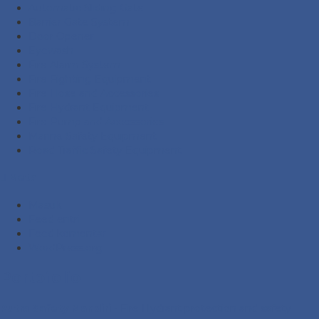
Automatic Sliding Gate
Barrier Gate System
Door Opener
Eyewash
Fire Alarm System
Fire Fighting Equipment
Fire Hose and Accessories
Fire Hydrant Equipment
Fire Pump and Accessories
Marine Safety Equipment
Road Traffic Safety Equipment
Meta
Masuk
Feed entri
Feed komentar
WordPress.org
Portofolio
Putra Safety Mandiri
- Fire Hydrant protection and safety