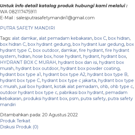
Untuk info detail katalog produk hubungi kami melalui :
WA 082117475911
E-Mail : salesputrasafetymandiri1@gmail.com
PUTRA SAFETY MANDIRI
Tags:
alat damkar
,
alat pemadam kebakaran
,
box C
,
box hidran
,
box hidran C
,
box hydrant gedung
,
box hydrant luar gedung
,
box
hydrant type C
,
box outdoor
,
damkar
,
fire hydrant
,
fire hydrant
system
,
hidran
,
hose box
,
hose hydrant
,
hydrant
,
hydrant box
,
HYDRANT BOX C MURAH
,
hydrant box dan isi
,
hydrant box
murah
,
hydrant box outdoor
,
hydrant box powder coating
,
hydrant box type a1
,
hydrant box type A2
,
hydrant box type B
,
hydrant box type C
,
hydrant box type c jakarta
,
hydrant box type
c murah
,
jual box hydrant
,
kotak alat pemadam
,
ohb
,
ohb type c
,
outdoor hydrant box type c
,
pabrikasi box hydrant
,
pemadam
kebakaran
,
produksi hydrant box
,
psm
,
putra safety
,
putra safety
mandiri
Ditambahkan pada: 20 Agustus 2022
Produk Terkait
Diskusi Produk (0)