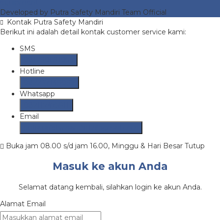
equipment
Developed by Putra Safety Mandiri Team Official
Kontak Putra Safety Mandiri
Berikut ini adalah detail kontak customer service kami:
SMS
081290691054
Hotline
082237149097
Whatsapp
082117475911
Email
putrasafetymandiri12@gmail.com
Buka jam 08.00 s/d jam 16.00, Minggu & Hari Besar Tutup
Masuk ke akun Anda
Selamat datang kembali, silahkan login ke akun Anda.
Alamat Email