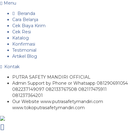
Menu
Beranda
Cara Belanja
Cek Biaya Kirim
Cek Resi
Katalog
Konfirmasi
Testimonial
Artikel Blog
Kontak
PUTRA SAFETY MANDIRI OFFICIAL
Admin Support by Phone or Whatsapp 081290691054
082237149097 082133767508 082117475911
081237364201
Our Website www.putrasafetymandiri.com
www.tokoputrasafetymandiri.com