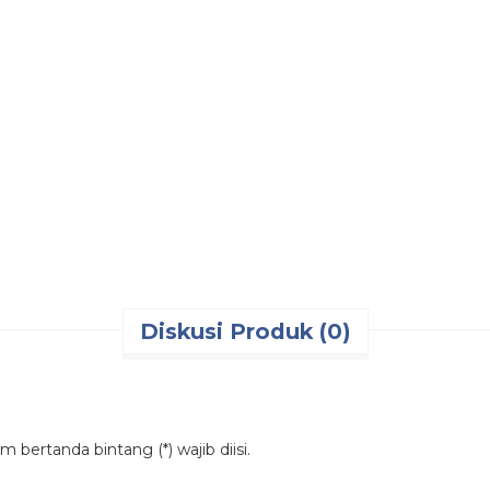
Tags:
barrier
,
barrier stand
,
barrier stand 90 cm
,
barrier stand stai
satuan
,
putra safety mandiri
,
road traffic safety
,
stainless
,
stand ba
standing barrier
,
standing barrier 90 cm
,
standing barrier stainles
90 cm
,
tiang antrian bioskop
,
tiang antrian portable
,
tiang antrian 
traffic safety
Diskusi Produk (0)
 bertanda bintang (*) wajib diisi.