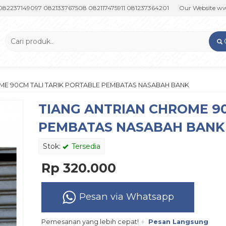
49097 082133767508 082117475911 081237364201
Our Website www.putr
ME 90CM TALI TARIK PORTABLE PEMBATAS NASABAH BANK
TIANG ANTRIAN CHROME 90
PEMBATAS NASABAH BANK
Stok:
Tersedia
Rp 320.000
Pesan via Whatsapp
Pemesanan yang lebih cepat!
Pesan Langsung