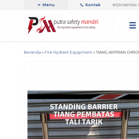
 OFFICIAL
Admin Support by Phone or Whatsapp 081290691054 0822371
Menu
Kontak
Beranda
»
Fire Hydrant Equipment
»
TIANG ANTRIAN CHRO