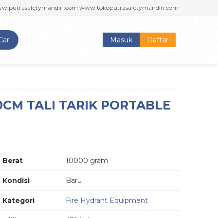
asafetymandiri.com www.tokoputrasafetymandiri.com
PUTRA SAFETY M
Cari
Masuk
Daftar
CM TALI TARIK PORTABLE
Berat
10000 gram
Kondisi
Baru
Kategori
Fire Hydrant Equipment