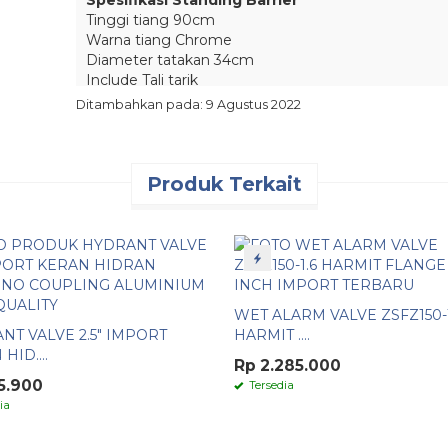
Spesifikasi Standing Barrier
Tinggi tiang 90cm
Warna tiang Chrome
Diameter tatakan 34cm
Include Tali tarik
Material tiang Stainless steel
Ditambahkan pada: 9 Agustus 2022
Warna tali merah, kuning,hijau, biru, hitam.
Panjang tali 150 cm
Pembelian Via Online
Produk Terkait
TOKOPEDIA
SHOPEE
BUKALAPAK
LAZADA
WHATSAPP
Info detail hubungi :
WET ALARM VALVE ZSFZ150-1
WA 082117475911
NT VALVE 2.5" IMPORT
HARMIT ....
E-Mail : salesputrasafetymandiri1@gmail.com
HID....
Rp 2.285.000
PUTRA SAFETY MANDIRI
5.900
Tersedia
ia