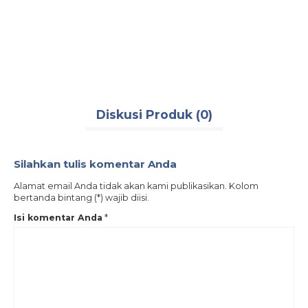
pemadam kebakaran
,
pmk
,
psm
,
putra safety mandiri
,
sarung tangan
COMPO
damkar
,
seragam pdl regu damkar
,
wearpack
,
wearpack fireman
,
wearpack
merah
,
wearpack orange
Rp 8
Terse
Diskusi Produk (0)
Silahkan tulis komentar Anda
Alamat email Anda tidak akan kami publikasikan. Kolom
bertanda bintang (*) wajib diisi.
Isi komentar Anda
*