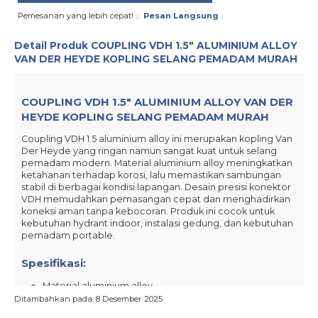
Pemesanan yang lebih cepat!
Pesan Langsung
Detail Produk
COUPLING VDH 1.5″ ALUMINIUM ALLOY
VAN DER HEYDE KOPLING SELANG PEMADAM MURAH
COUPLING VDH 1.5″ ALUMINIUM ALLOY VAN DER
HEYDE KOPLING SELANG PEMADAM MURAH
Coupling VDH 1.5 aluminium alloy ini merupakan kopling Van
Der Heyde yang ringan namun sangat kuat untuk selang
pemadam modern. Material aluminium alloy meningkatkan
ketahanan terhadap korosi, lalu memastikan sambungan
stabil di berbagai kondisi lapangan. Desain presisi konektor
VDH memudahkan pemasangan cepat dan menghadirkan
koneksi aman tanpa kebocoran. Produk ini cocok untuk
kebutuhan hydrant indoor, instalasi gedung, dan kebutuhan
pemadam portable.
Spesifikasi:
Material aluminium alloy
Ditambahkan pada: 8 Desember 2025
Ukuran 1.5 inch