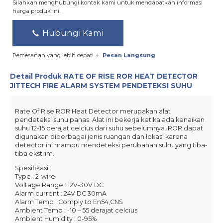
Silahkan menghubungi kontak kami untuk mendapatkan informasi
harga produk ini.
Hubungi Kami
Pemesanan yang lebih cepat!
Pesan Langsung
Detail Produk
RATE OF RISE ROR HEAT DETECTOR
JITTECH FIRE ALARM SYSTEM PENDETEKSI SUHU
Rate Of Rise ROR Heat Detector merupakan alat
pendeteksi suhu panas. Alat ini bekerja ketika ada kenaikan
suhu 12-15 derajat celcius dari suhu sebelumnya. ROR dapat
digunakan diberbagai jenis ruangan dan lokasi karena
detector ini mampu mendeteksi perubahan suhu yang tiba-
tiba ekstrim.
Spesifikasi :
Type : 2-wire
Voltage Range : 12V-30V DC
Alarm current : 24V DC 30mA
Alarm Temp : Comply to En54,CNS
Ambient Temp : -10 – 55 derajat celcius
Ambient Humidity : 0-95%