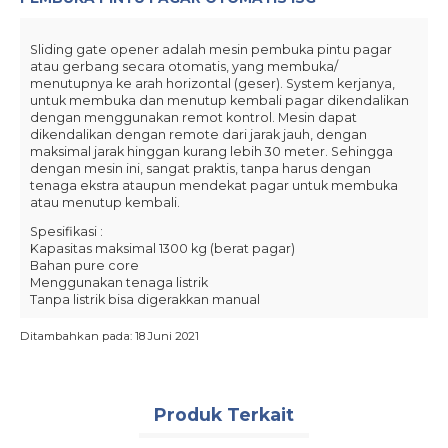
Sliding gate opener adalah mesin pembuka pintu pagar
atau gerbang secara otomatis, yang membuka/
menutupnya ke arah horizontal (geser). System kerjanya,
untuk membuka dan menutup kembali pagar dikendalikan
dengan menggunakan remot kontrol. Mesin dapat
dikendalikan dengan remote dari jarak jauh, dengan
maksimal jarak hinggan kurang lebih 30 meter. Sehingga
dengan mesin ini, sangat praktis, tanpa harus dengan
tenaga ekstra ataupun mendekat pagar untuk membuka
atau menutup kembali.
Spesifikasi :
Kapasitas maksimal 1300 kg (berat pagar)
Bahan pure core
Menggunakan tenaga listrik
Tanpa listrik bisa digerakkan manual
Kelengkapan :
Ditambahkan pada: 18 Juni 2021
mesin motor autogate include base plate, magnetic
limit switch, control panel
4 batang gear rack metal galvanized ( Panjang
Produk Terkait
masing-masing 1 meter tebal 10mm)