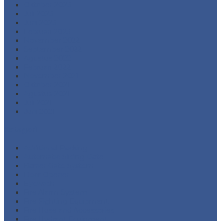
Oktober 2023
Juli 2023
Juni 2023
Februari 2023
November 2022
September 2022
Agustus 2022
Februari 2022
November 2021
Oktober 2021
Agustus 2021
Juli 2021
Juni 2021
Kategori
Additional Packing
Automatic Sliding Gate
Barrier Gate System
Door Opener
Eyewash
Fire Alarm System
Fire Fighting Equipment
Fire Hose and Accessories
Fire Hydrant Equipment