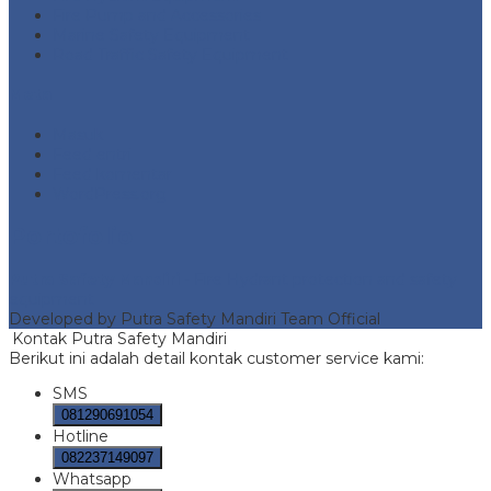
Fire Pump and Accessories
Marine Safety Equipment
Road Traffic Safety Equipment
Meta
Masuk
Feed entri
Feed komentar
WordPress.org
Portofolio
Putra Safety Mandiri
- Fire Hydrant protection and safety
equipment
Developed by Putra Safety Mandiri Team Official
Kontak Putra Safety Mandiri
Berikut ini adalah detail kontak customer service kami:
SMS
081290691054
Hotline
082237149097
Whatsapp