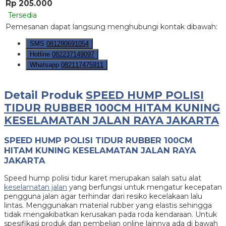
Rp 205.000
Tersedia
Pemesanan dapat langsung menghubungi kontak dibawah:
SMS
081290691054
Hotline
082237149097
Whatsapp
082117475911
Detail Produk
SPEED HUMP POLISI
TIDUR RUBBER 100CM HITAM KUNING
KESELAMATAN JALAN RAYA JAKARTA
SPEED HUMP POLISI TIDUR RUBBER 100CM
HITAM KUNING KESELAMATAN JALAN RAYA
JAKARTA
Speed hump polisi tidur karet merupakan salah satu alat
keselamatan jalan
yang berfungsi untuk mengatur kecepatan
pengguna jalan agar terhindar dari resiko kecelakaan lalu
lintas. Menggunakan material rubber yang elastis sehingga
tidak mengakibatkan kerusakan pada roda kendaraan. Untuk
spesifikasi produk dan pembelian online lainnya ada di bawah