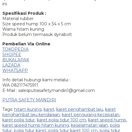
ini.
Spesifikasi Produk :
Material rubber
Size speed hump 100 x 34 x 5 cm
Warna hitam kuning
Produk belum termasuk dynabolt
Pembelian Via Online
TOKOPEDIA
SHOPEE
BUKALAPAK
LAZADA
WHATSAPP
Info detail hubungi kami melalui :
WA 082117475911
E-Mail : salesputrasafetymandiri1@gmail.com
PUTRA SAFETY MANDIRI
Tags:
hitam kuning
,
karet
,
karet penghambat laju
,
karet
penghambat laju kendaraan
,
karet pengurang kecepatan
,
karet polisi tidur
,
karet polisi tidur 100 cm
,
karet speed hump
,
karet speed hump hitam kuning
,
keselamatan jalan
,
polisi
tidur
,
polisi tidur karet
,
polisi tidur karet 100 cm
,
polisi tidur