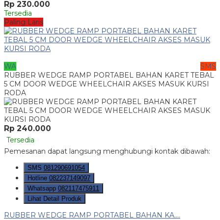
Rp 230.000
Tersedia
Paling Laris
WA
SMS
RUBBER WEDGE RAMP PORTABEL BAHAN KARET TEBAL
5 CM DOOR WEDGE WHEELCHAIR AKSES MASUK KURSI
RODA
Rp 240.000
Tersedia
Pemesanan dapat langsung menghubungi kontak dibawah:
SMS
081290691054
Hotline
082237149097
Whatsapp
082117475911
Lihat Detail Produk
RUBBER WEDGE RAMP PORTABEL BAHAN KA....