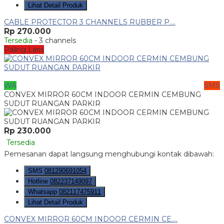
Lihat Detail Produk
CABLE PROTECTOR 3 CHANNELS RUBBER P....
Rp 270.000
Tersedia
- 3 channels
Paling Laris
WA
SMS
CONVEX MIRROR 60CM INDOOR CERMIN CEMBUNG
SUDUT RUANGAN PARKIR
Rp 230.000
Tersedia
Pemesanan dapat langsung menghubungi kontak dibawah:
SMS
081290691054
Hotline
082237149097
Whatsapp
082117475911
Lihat Detail Produk
CONVEX MIRROR 60CM INDOOR CERMIN CE....