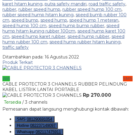
karet hitam kuning
,
putra safety mandiri
,
road traffic safety
,
rubber
,
rubber speed hump
,
rubber speed hump 100 cm
,
rubber speed hump hitam kuning
,
speed bumb rubber 100
cm
,
speed bump
,
speed hump
,
speed hump 1 meteran
,
speed hump 100 cm
,
speed hump bump rubber
,
speed
hump hitam kuning rubber 100cm
,
speed hump karet 100
cm
,
speed hump karet rubber
,
speed hump rubber
,
speed
hump rubber 100 cm
,
speed hump rubber hitam kuning
,
traffic safety
Ditambahkan pada: 16 Agustus 2022
Produk Terkait
WA
SMS
CABLE PROTECTOR 3 CHANNELS RUBBER PELINDUNG
KABEL LISTRIK LANTAI PORTABLE
Rp 270.000
Tersedia
/ 3 channels
Pemesanan dapat langsung menghubungi kontak dibawah:
SMS
081290691054
Hotline
082237149097
Whatsapp
082117475911