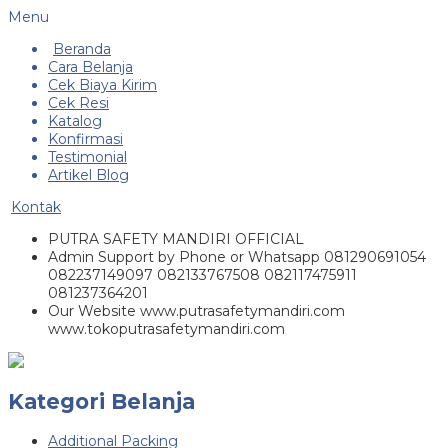
Menu
Beranda
Cara Belanja
Cek Biaya Kirim
Cek Resi
Katalog
Konfirmasi
Testimonial
Artikel Blog
Kontak
PUTRA SAFETY MANDIRI OFFICIAL
Admin Support by Phone or Whatsapp 081290691054
082237149097 082133767508 082117475911
081237364201
Our Website www.putrasafetymandiri.com
www.tokoputrasafetymandiri.com
Kategori Belanja
Additional Packing