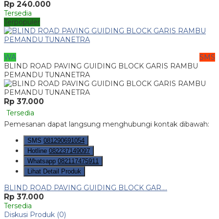
Rp 240.000
Tersedia
Terpopuler
WA
SMS
BLIND ROAD PAVING GUIDING BLOCK GARIS RAMBU
PEMANDU TUNANETRA
Rp 37.000
Tersedia
Pemesanan dapat langsung menghubungi kontak dibawah:
SMS
081290691054
Hotline
082237149097
Whatsapp
082117475911
Lihat Detail Produk
BLIND ROAD PAVING GUIDING BLOCK GAR....
Rp 37.000
Tersedia
Diskusi Produk (0)