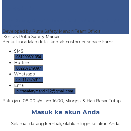
Portofolio
Putra Safety Mandiri
- Fire Hydrant protection and safety
equipment
Developed by Putra Safety Mandiri Team Official
Kontak Putra Safety Mandiri
Berikut ini adalah detail kontak customer service kami:
SMS
081290691054
Hotline
082237149097
Whatsapp
082117475911
Email
putrasafetymandiri12@gmail.com
Buka jam 08.00 s/d jam 16.00, Minggu & Hari Besar Tutup
Masuk ke akun Anda
Selamat datang kembali, silahkan login ke akun Anda.