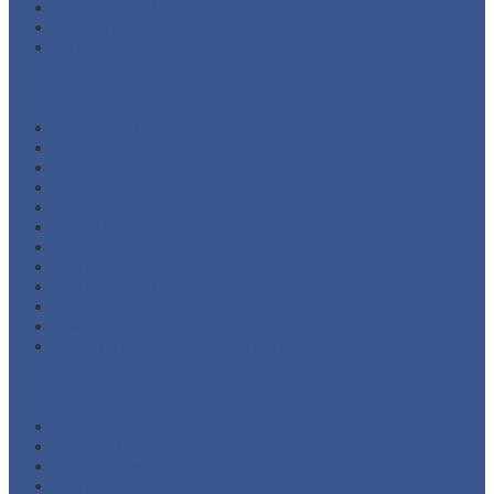
Agustus 2021
Juli 2021
Juni 2021
Kategori
Additional Packing
Automatic Sliding Gate
Barrier Gate System
Door Opener
Eyewash
Fire Alarm System
Fire Fighting Equipment
Fire Hose and Accessories
Fire Hydrant Equipment
Fire Pump and Accessories
Marine Safety Equipment
Road Traffic Safety Equipment
Meta
Masuk
Feed entri
Feed komentar
WordPress.org