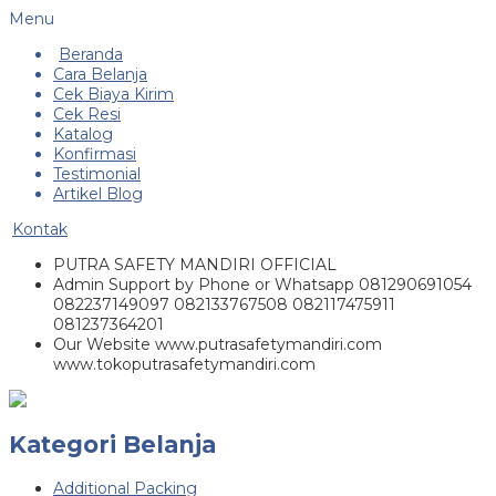
Menu
Beranda
Cara Belanja
Cek Biaya Kirim
Cek Resi
Katalog
Konfirmasi
Testimonial
Artikel Blog
Kontak
PUTRA SAFETY MANDIRI OFFICIAL
Admin Support by Phone or Whatsapp 081290691054
082237149097 082133767508 082117475911
081237364201
Our Website www.putrasafetymandiri.com
www.tokoputrasafetymandiri.com
Kategori Belanja
Additional Packing