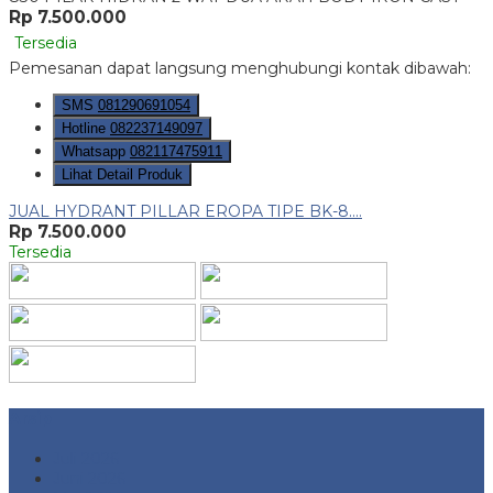
Rp 7.500.000
Tersedia
Pemesanan dapat langsung menghubungi kontak dibawah:
SMS
081290691054
Hotline
082237149097
Whatsapp
082117475911
Lihat Detail Produk
JUAL HYDRANT PILLAR EROPA TIPE BK-8....
Rp 7.500.000
Tersedia
Arsip
Juli 2026
Juni 2026