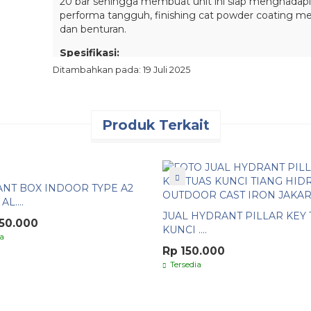
20 bar sehingga membuat unit ini siap menghadapi al
performa tangguh, finishing cat powder coating me
dan benturan.
Spesifikasi:
Ditambahkan pada: 19 Juli 2025
Model:
BK-830
Inlet:
4 inch flange JIS 10k/ANSI150
Outlet:
Produk Terkait
2 x 2.5 inch
Koneksi:
machino /instanta with control valve
Material:
iron cast (bodi cor), cast steel 304 (out
NT BOX INDOOR TYPE A2
Tekanan kerja:
20 bar
L....
Finishing:
cat powder coating merah
JUAL HYDRANT PILLAR KEY 
050.000
KUNCI ....
Kelengkapan:
sudah termasuk packing kayu
a
Rp 150.000
Catatan Tambahan:
Tersedia
Silakan chat terlebih dahulu untuk ketersediaan sto
Tersedia Varian Lain: