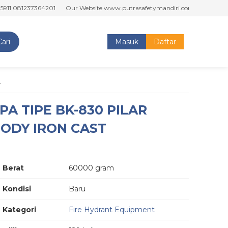
81237364201
Our Website www.putrasafetymandiri.com www.tokoputras
Cari
Masuk
Daftar
T
A TIPE BK-830 PILAR
ODY IRON CAST
Berat
60000 gram
Kondisi
Baru
Kategori
Fire Hydrant Equipment