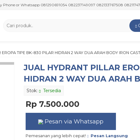
ne or Whatsapp 081290691054 082237149097 082133767508 082117475911 0
R EROPA TIPE BK-830 PILAR HIDRAN 2 WAY DUA ARAH BODY IRON CAS
JUAL HYDRANT PILLAR EROP
HIDRAN 2 WAY DUA ARAH B
Stok:
Tersedia
Rp 7.500.000
Pesan via Whatsapp
Pemesanan yang lebih cepat!
Pesan Langsung