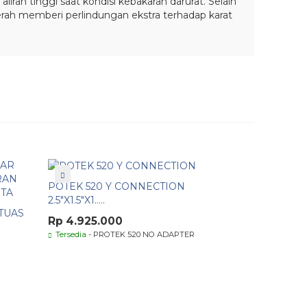
iran tinggi saat kondisi kebakaran darurat. Selain
rah memberi perlindungan ekstra terhadap karat
let)
POTEK 520 Y CONNECTION
2.5"X1.5"X1.....
TUAS
Rp 4.925.000
Tersedia
- PROTEK 520 NO ADAPTER
k barang.