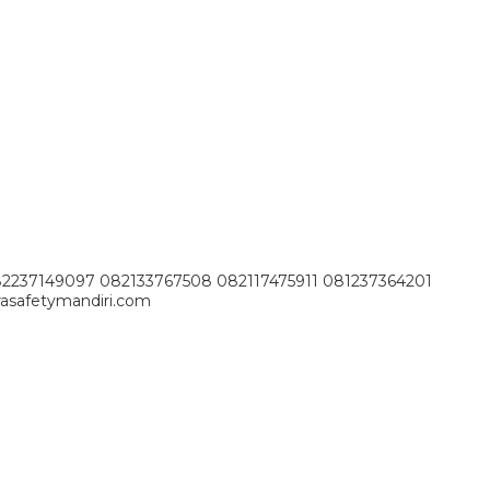
82237149097 082133767508 082117475911 081237364201
asafetymandiri.com