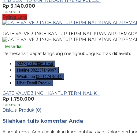
IHB BOX HIDRAN INDOOR TIPE A2 FULLS....
Rp 3.140.000
Tersedia
Paling Laris
GATE VALVE 3 INCH KANTUP TERMINAL KRAN AIR PEMA
Tersedia
Pemesanan dapat langsung menghubungi kontak dibawah:
SMS
081290691054
Hotline
082237149097
Whatsapp
082117475911
Lihat Detail Produk
GATE VALVE 3 INCH KANTUP TERMINAL K....
Rp 1.750.000
Tersedia
Diskusi Produk (0)
Silahkan tulis komentar Anda
Alamat email Anda tidak akan kami publikasikan. Kolom bertanda 