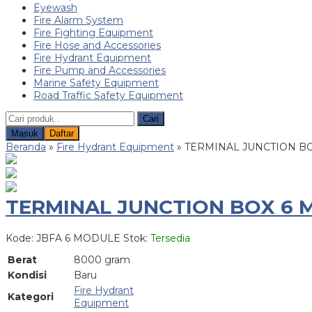
Eyewash
Fire Alarm System
Fire Fighting Equipment
Fire Hose and Accessories
Fire Hydrant Equipment
Fire Pump and Accessories
Marine Safety Equipment
Road Traffic Safety Equipment
Cari
Masuk
Daftar
Beranda
»
Fire Hydrant Equipment
»
TERMINAL JUNCTION BO
TERMINAL JUNCTION BOX 6 M
Kode: JBFA 6 MODULE
Stok:
Tersedia
Berat
8000 gram
Kondisi
Baru
Fire Hydrant
Kategori
Equipment