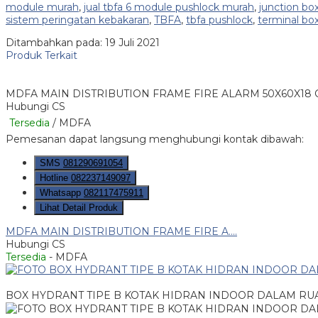
module murah
,
jual tbfa 6 module pushlock murah
,
junction bo
sistem peringatan kebakaran
,
TBFA
,
tbfa pushlock
,
terminal bo
Ditambahkan pada: 19 Juli 2021
Produk Terkait
MDFA MAIN DISTRIBUTION FRAME FIRE ALARM 50X60X1
Hubungi CS
Tersedia
/ MDFA
Pemesanan dapat langsung menghubungi kontak dibawah:
SMS
081290691054
Hotline
082237149097
Whatsapp
082117475911
Lihat Detail Produk
MDFA MAIN DISTRIBUTION FRAME FIRE A....
Hubungi CS
Tersedia
- MDFA
BOX HYDRANT TIPE B KOTAK HIDRAN INDOOR DALAM RUAN