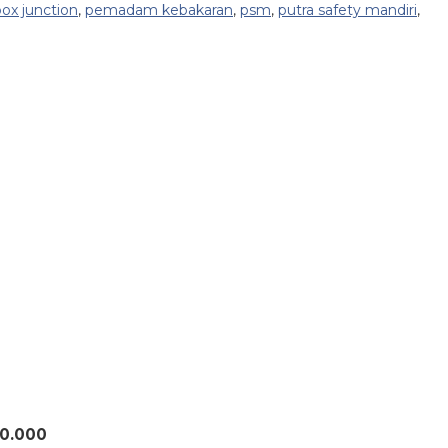
box junction
,
pemadam kebakaran
,
psm
,
putra safety mandiri
,
50.000