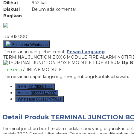
Dilihat
942 kali
Diskusi
Belum ada komentar
Bagikan
Rp 815.000
Pesan via Whatsapp
Pemesanan yang lebih cepat!
Pesan Langsung
TERMINAL JUNCTION BOX 6 MODULE FIRE ALARM NOTIFIE
Rp 8
Tersedia
/ JBFA 6 MODULE
Pemesanan dapat langsung menghubungi kontak dibawah:
SMS
081290691054
Hotline
082237149097
Whatsapp
082117475911
Detail Produk
TERMINAL JUNCTION BO
Terminal junction box fire alarm adalah box yang digunakan un