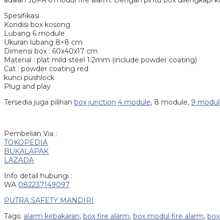
adalah JBFA 6 modul fire alarm. Dengan pintu box dilengkapi k
Spesifikasi
Kondisi box kosong
Lubang 6 module
Ukuran lubang 8×8 cm
Dimensi box : 60x40x17 cm
Material : plat mild steel 1.2mm (include powder coating)
Cat : powder coating red
kunci pushlock
Plug and play
Tersedia juga pilihan
box junction
4 module
, 8 module,
9 modul
Pembelian Via :
TOKOPEDIA
BUKALAPAK
LAZADA
Info detail hubungi :
WA
082237149097
PUTRA SAFETY MANDIRI
Tags:
alarm kebakaran
,
box fire alarm
,
box modul fire alarm
,
box