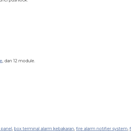
unci pushlock.
e
, dan 12 module.
 panel
,
box terminal alarm kebakaran
,
fire alarm notifier system
,