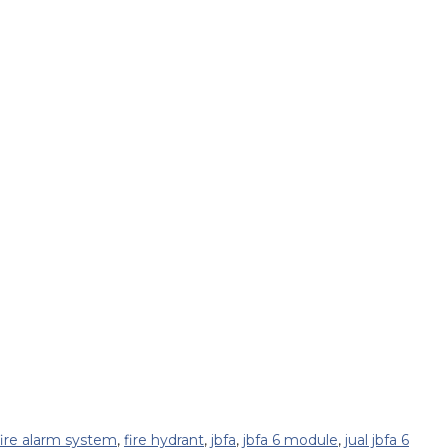
fire alarm system
,
fire hydrant
,
jbfa
,
jbfa 6 module
,
jual jbfa 6