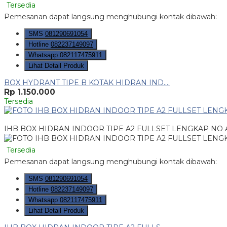
Tersedia
Pemesanan dapat langsung menghubungi kontak dibawah:
SMS
081290691054
Hotline
082237149097
Whatsapp
082117475911
Lihat Detail Produk
BOX HYDRANT TIPE B KOTAK HIDRAN IND....
Rp 1.150.000
Tersedia
IHB BOX HIDRAN INDOOR TIPE A2 FULLSET LENGKAP NO
Tersedia
Pemesanan dapat langsung menghubungi kontak dibawah:
SMS
081290691054
Hotline
082237149097
Whatsapp
082117475911
Lihat Detail Produk