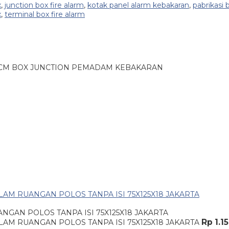
x
,
junction box fire alarm
,
kotak panel alarm kebakaran
,
pabrikasi 
x
,
terminal box fire alarm
8 CM BOX JUNCTION PEMADAM KEBAKARAN
GAN POLOS TANPA ISI 75X125X18 JAKARTA
Rp 1.1